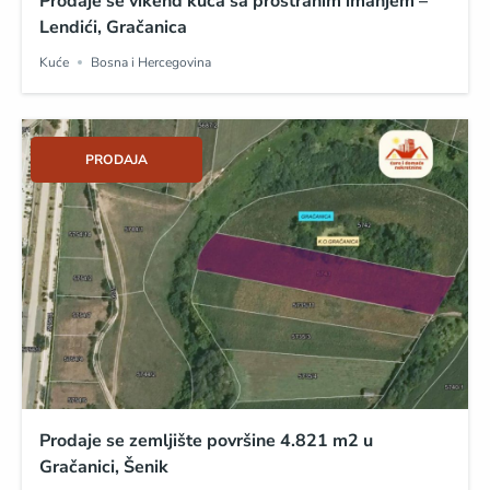
Prodaje se vikend kuća sa prostranim imanjem –
Lendići, Gračanica
Kuće
Bosna i Hercegovina
PRODAJA
Prodaje se zemljište površine 4.821 m2 u
Gračanici, Šenik