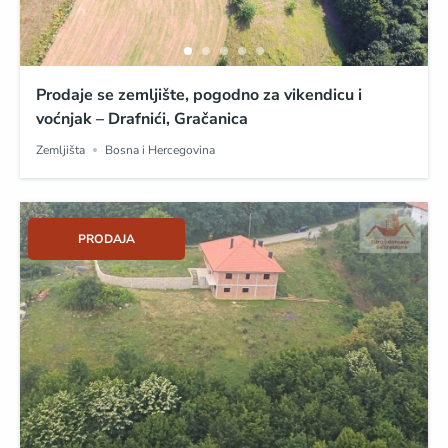
Prodaje se zemljište, pogodno za vikendicu i
voćnjak – Drafnići, Gračanica
Zemljišta
Bosna i Hercegovina
PRODAJA