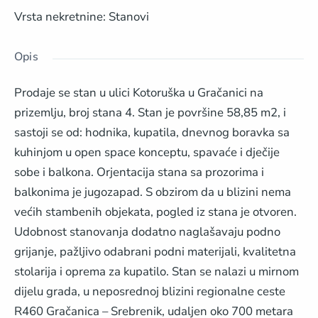
Vrsta nekretnine
:
Stanovi
Opis
Prodaje se stan u ulici Kotoruška u Gračanici na
prizemlju, broj stana 4. Stan je površine 58,85 m2, i
sastoji se od: hodnika, kupatila, dnevnog boravka sa
kuhinjom u open space konceptu, spavaće i dječije
sobe i balkona. Orjentacija stana sa prozorima i
balkonima je jugozapad. S obzirom da u blizini nema
većih stambenih objekata, pogled iz stana je otvoren.
Udobnost stanovanja dodatno naglašavaju podno
grijanje, pažljivo odabrani podni materijali, kvalitetna
stolarija i oprema za kupatilo. Stan se nalazi u mirnom
dijelu grada, u neposrednoj blizini regionalne ceste
R460 Gračanica – Srebrenik, udaljen oko 700 metara