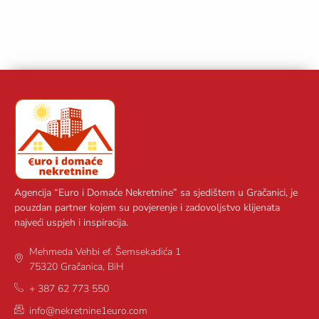
Agencija “Euro i Domaće Nekretnine” sa sjedištem u Gračanici, je
pouzdan partner kojem su povjerenje i zadovoljstvo klijenata
najveći uspjeh i inspiracija.
Mehmeda Vehbi ef. Šemsekadića 1
75320 Gračanica, BiH
+ 387 62 773 550
info@nekretnine1euro.com