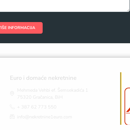
VIŠE INFORMACIJA
Euro i domaće nekretnine
Mehmeda Vehbi ef. Šemsekadića 1
75320 Gračanica, BiH
+ 387 62 773 550
info@nekretnine1euro.com