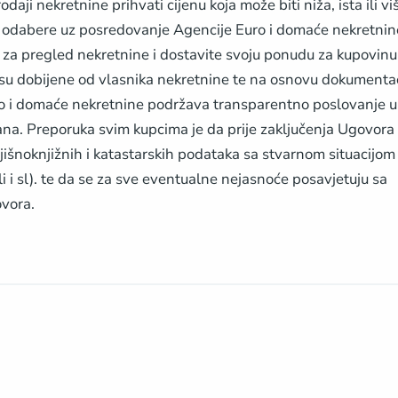
ji nekretnine prihvati cijenu koja može biti niža, ista ili vi
 odabere uz posredovanje Agencije Euro i domaće nekretnin
 za pregled nekretnine i dostavite svoju ponudu za kupovinu
 su dobijene od vlasnika nekretnine te na osnovu dokumentac
uro i domaće nekretnine podržava transparentno poslovanje u
ana. Preporuka svim kupcima je da prije zaključenja Ugovora
jišnoknjižnih i katastarskih podataka sa stvarnom situacijom
i i sl). te da se za sve eventualne nejasnoće posavjetuju sa
vora.