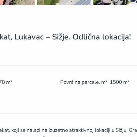
t, Lukavac – Sižje. Odlična lokacija!
78
m²
Površina parcele, m²
:
1500
m²
, koji se nalazi na izuzetno atraktivnoj lokaciji u Sižju, Gr