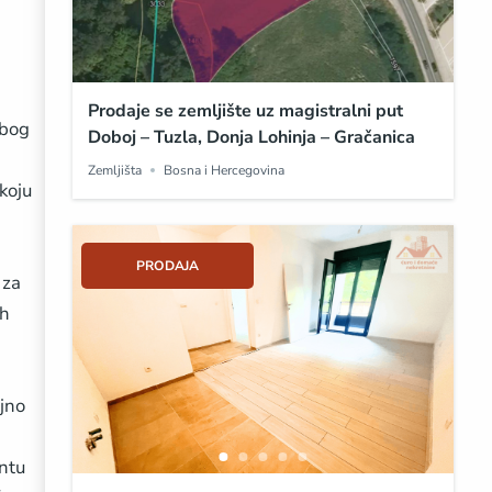
Prodaje se zemljište uz magistralni put
zbog
Doboj – Tuzla, Donja Lohinja – Gračanica
Zemljišta
Bosna i Hercegovina
koju
PRODAJA
 za
ih
ljno
ntu