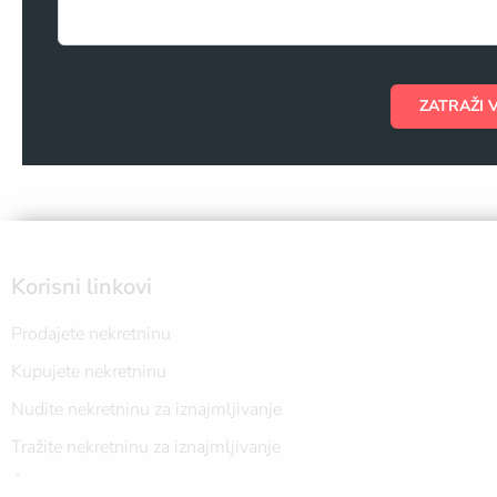
ZATRAŽI 
Korisni linkovi
Prodajete nekretninu
Kupujete nekretninu
Nudite nekretninu za iznajmljivanje
Tražite nekretninu za iznajmljivanje
Često postavljana pitanja