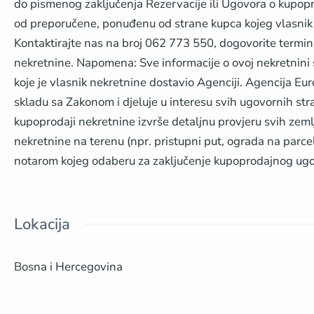
do pismenog zaključenja Rezervacije ili Ugovora o kupoproda
od preporučene, ponuđenu od strane kupca kojeg vlasnik
Kontaktirajte nas na broj 062 773 550, dogovorite termin
nekretnine. Napomena: Sve informacije o ovoj nekretnini
koje je vlasnik nekretnine dostavio Agenciji. Agencija E
skladu sa Zakonom i djeluje u interesu svih ugovornih str
kupoprodaji nekretnine izvrše detaljnu provjeru svih zeml
nekretnine na terenu (npr. pristupni put, ograda na parcel
notarom kojeg odaberu za zaključenje kupoprodajnog ugo
Lokacija
Bosna i Hercegovina