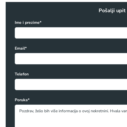
Pošalji upi
Ime i prezime*
Email*
Telefon
Poruka*