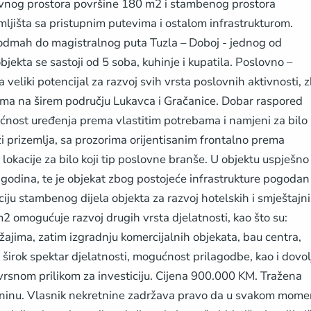
lovnog prostora površine 180 m2 i stambenog prostora
jišta sa pristupnim putevima i ostalom infrastrukturom.
se odmah do magistralnog puta Tuzla – Doboj - jednog od
jekta se sastoji od 5 soba, kuhinje i kupatila. Poslovno –
 veliki potencijal za razvoj svih vrsta poslovnih aktivnosti, 
tima na širem području Lukavca i Gračanice. Dobar raspored
ćnost uređenja prema vlastitim potrebama i namjeni za bilo 
ži prizemlja, sa prozorima orijentisanim frontalno prema
okacije za bilo koji tip poslovne branše. U objektu uspješno
5 godina, te je objekat zbog postojeće infrastrukture pogodan
ciju stambenog dijela objekta za razvoj hotelskih i smještajn
2 omogućuje razvoj drugih vrsta djelatnosti, kao što su:
jima, zatim izgradnju komercijalnih objekata, bau centra,
 širok spektar djelatnosti, mogućnost prilagodbe, kao i dovo
vrsnom prilikom za investiciju. Cijena 900.000 KM. Tražena
etninu. Vlasnik nekretnine zadržava pravo da u svakom mome