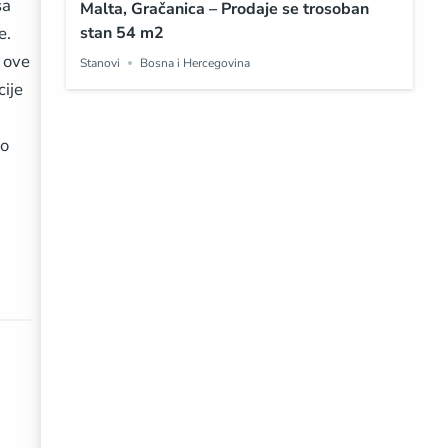
ša
Malta, Gračanica – Prodaje se trosoban
stan 54 m2
e.
 ove
Stanovi
Bosna i Hercegovina
ije
 o