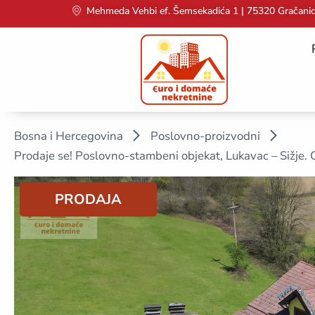
Mehmeda Vehbi ef. Šemsekadića 1 | 75320 Gračani
Bosna i Hercegovina
Poslovno-proizvodni
Prodaje se! Poslovno-stambeni objekat, Lukavac – Sižje. O
PRODAJA