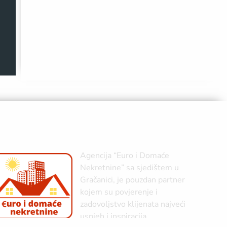
Agencija “Euro i Domaće
Nekretnine” sa sjedištem u
Gračanici, je pouzdan partner
kojem su povjerenje i
zadovoljstvo klijenata najveći
uspjeh i inspiracija.