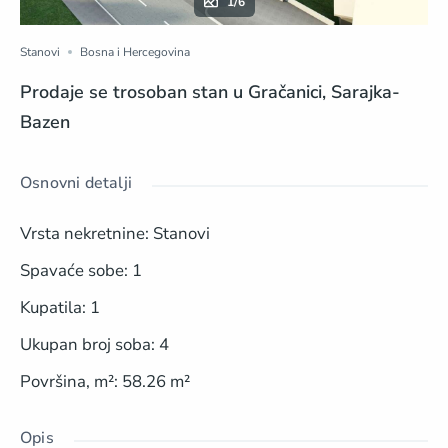
1/6
Stanovi
Bosna i Hercegovina
Prodaje se trosoban stan u Gračanici, Sarajka-
Bazen
Osnovni detalji
Vrsta nekretnine
:
Stanovi
Spavaće sobe
:
1
Kupatila
:
1
Ukupan broj soba
:
4
Površina, m²
:
58.26
m²
Opis