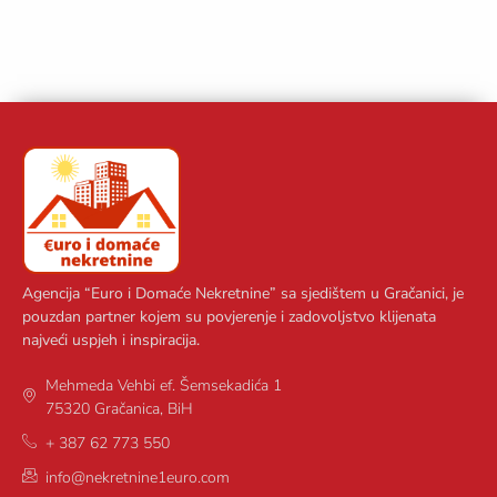
Agencija “Euro i Domaće Nekretnine” sa sjedištem u Gračanici, je
pouzdan partner kojem su povjerenje i zadovoljstvo klijenata
najveći uspjeh i inspiracija.
Mehmeda Vehbi ef. Šemsekadića 1
75320 Gračanica, BiH
+ 387 62 773 550
info@nekretnine1euro.com